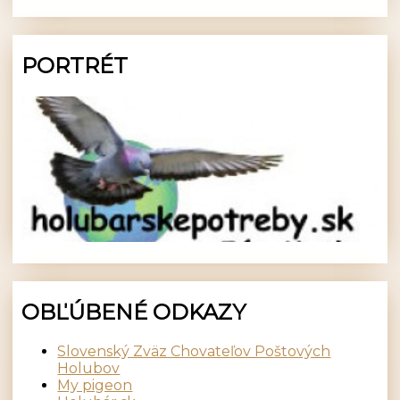
PORTRÉT
OBĽÚBENÉ ODKAZY
Slovenský Zväz Chovateľov Poštových
Holubov
My pigeon