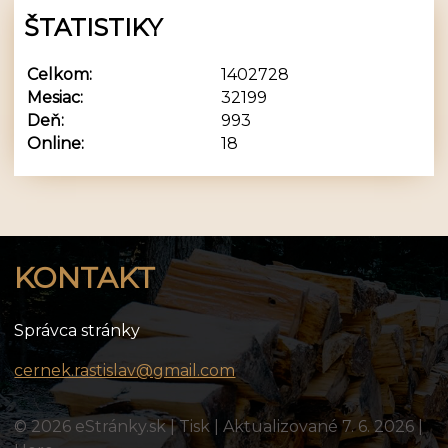
ŠTATISTIKY
Celkom:
1402728
Mesiac:
32199
Deň:
993
Online:
18
KONTAKT
Správca stránky
cernek.rastislav@gmail.com
© 2026 eStránky.sk
|
Tisk
|
Aktualizované 7. 6. 2026
|