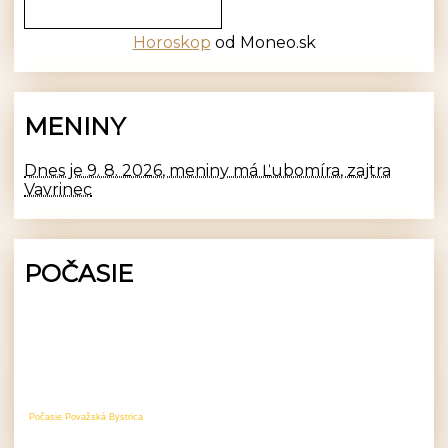
Horoskop
od Moneo.sk
MENINY
Dnes je 9. 8. 2026, meniny má Ľubomíra, zajtra
Vavrinec
POČASIE
Počasie Považská Bystrica