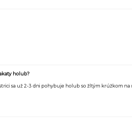
akaty holub?
rici sa už 2-3 dni pohybuje holub so žltým krúžkom na no