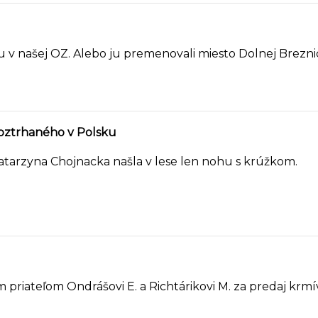
 našej OZ. Alebo ju premenovali miesto Dolnej Brezni
roztrhaného v Polsku
atarzyna Chojnacka našla v lese len nohu s krúžkom.
riateľom Ondrášovi E. a Richtárikovi M. za predaj krmí