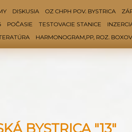
MY
DISKUSIA
OZ CHPH POV. BYSTRICA
ZÁP
6
POČASIE
TESTOVACIE STANICE
INZERCI
ITERATÚRA
HARMONOGRAM,PP, ROZ. BOXOV 
Á BYSTRICA "13"