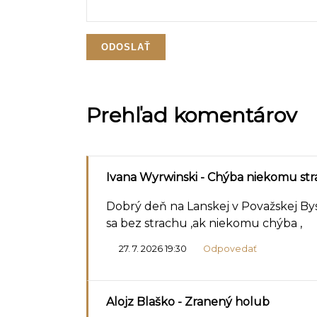
Prehľad komentárov
Ivana Wyrwinski
- Chýba niekomu str
Dobrý deň na Lanskej v Považskej Byst
sa bez strachu ,ak niekomu chýba ,
27. 7. 2026 19:30
Odpovedať
Alojz Blaško
- Zranený holub