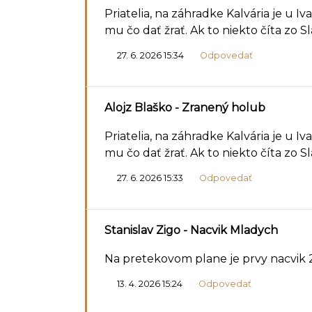
Priatelia, na záhradke Kalvária je u I
mu čo dať žrať. Ak to niekto číta zo S
27. 6. 2026 15:34
Odpovedať
Alojz Blaško
- Zranený holub
Priatelia, na záhradke Kalvária je u I
mu čo dať žrať. Ak to niekto číta zo S
27. 6. 2026 15:33
Odpovedať
Stanislav Zigo
- Nacvik Mladych
Na pretekovom plane je prvy nacvik 22
13. 4. 2026 15:24
Odpovedať