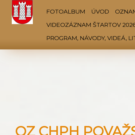
FOTOALBUM
ÚVOD
OZNA
VIDEOZÁZNAM ŠTARTOV 202
PROGRAM, NÁVODY, VIDEÁ, L
OZ CHPH POVAŽSK