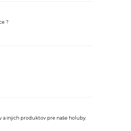
ce ?
v a iných produktov pre naše holuby.