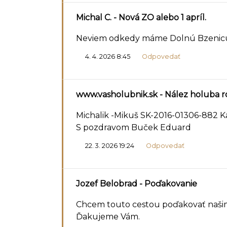
Michal C.
- Nová ZO alebo 1 apríl.
Neviem odkedy máme Dolnú Bzenicu v
4. 4. 2026 8:45
Odpovedať
www.vasholubnik.sk
- Nález holuba 
Michalik -Mikuš SK-2016-01306-882 K
S pozdravom Buček Eduard
22. 3. 2026 19:24
Odpovedať
Jozef Belobrad
- Poďakovanie
Chcem touto cestou poďakovať našim p
Ďakujeme Vám.