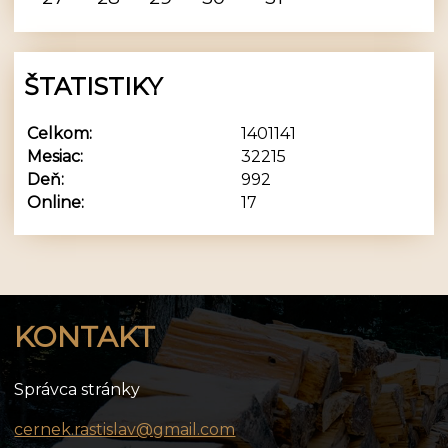
ŠTATISTIKY
Celkom:
1401141
Mesiac:
32215
Deň:
992
Online:
17
KONTAKT
Správca stránky
cernek.rastislav@gmail.com