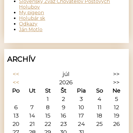
Slovenský Zväz Chovateľov Poštových
Holubov
My pigeon
Holubár sk
Odkazy
Ján Motlo
ARCHÍV
<<
júl
>>
<<
2026
>>
Po
Ut
St
Št
Pia
So
Ne
1
2
3
4
5
6
7
8
9
10
11
12
13
14
15
16
17
18
19
20
21
22
23
24
25
26
27
28
29
30
31