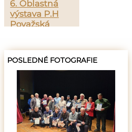
6. Oblastná
výstava P.H
Považská
Bystrica -
Púchov
POSLEDNÉ FOTOGRAFIE