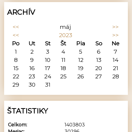
ARCHÍV
<<
máj
>>
<<
2023
>>
Po
Ut
St
Št
Pia
So
Ne
1
2
3
4
5
6
7
8
9
10
11
12
13
14
15
16
17
18
19
20
21
22
23
24
25
26
27
28
29
30
31
ŠTATISTIKY
Celkom:
1403803
Mesiac:
30296