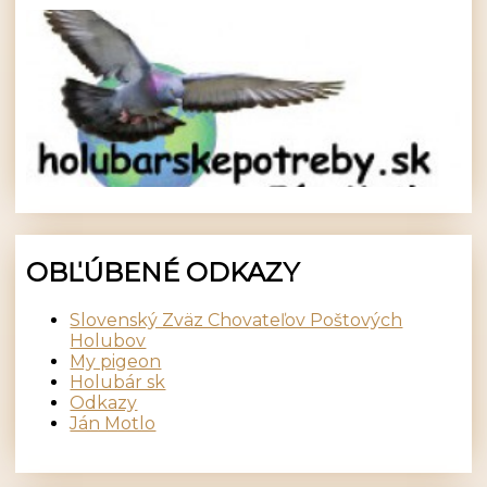
OBĽÚBENÉ ODKAZY
Slovenský Zväz Chovateľov Poštových
Holubov
My pigeon
Holubár sk
Odkazy
Ján Motlo