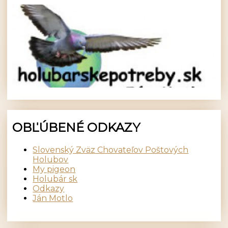
OBĽÚBENÉ ODKAZY
Slovenský Zväz Chovateľov Poštových
Holubov
My pigeon
Holubár sk
Odkazy
Ján Motlo