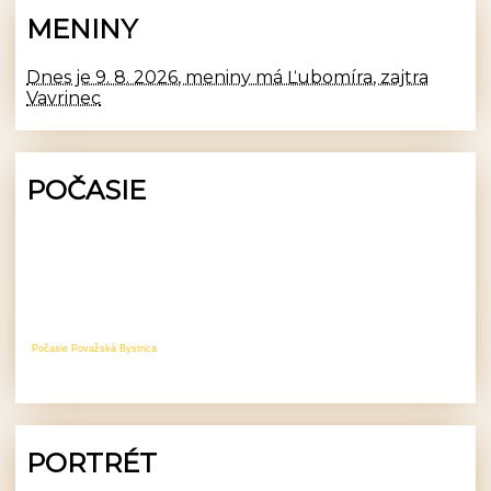
MENINY
Dnes je 9. 8. 2026, meniny má Ľubomíra, zajtra
Vavrinec
POČASIE
Počasie Považská Bystrica
PORTRÉT