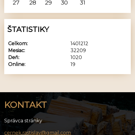
27
28
29
30
31
ŠTATISTIKY
Celkom:
1401212
Mesiac:
32209
Deň:
1020
Online:
19
KONTAKT
Správca stránky
cernek.rastislav@gmail.com