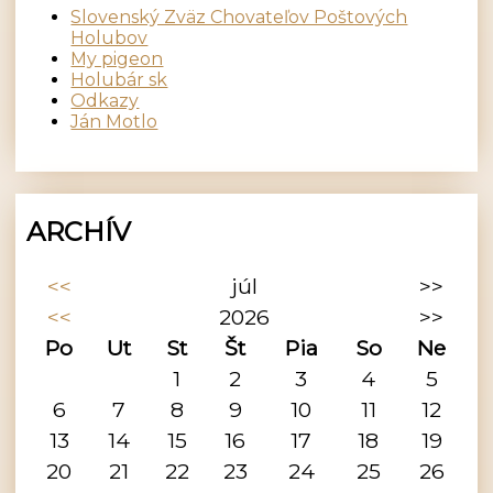
Slovenský Zväz Chovateľov Poštových
Holubov
My pigeon
Holubár sk
Odkazy
Ján Motlo
ARCHÍV
<<
júl
>>
<<
2026
>>
Po
Ut
St
Št
Pia
So
Ne
1
2
3
4
5
6
7
8
9
10
11
12
13
14
15
16
17
18
19
20
21
22
23
24
25
26