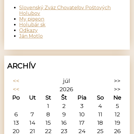
Slovenský Zväz Chovateľov Poštových
Holubov
My pigeon
Holubár sk
Odkazy
Ján Motlo
ARCHÍV
<<
júl
>>
<<
2026
>>
Po
Ut
St
Št
Pia
So
Ne
1
2
3
4
5
6
7
8
9
10
11
12
13
14
15
16
17
18
19
20
21
22
23
24
25
26