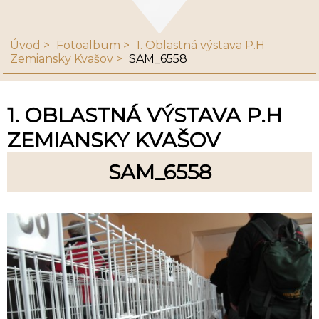
Úvod
Fotoalbum
1. Oblastná výstava P.H
Zemiansky Kvašov
SAM_6558
1. OBLASTNÁ VÝSTAVA P.H
ZEMIANSKY KVAŠOV
SAM_6558