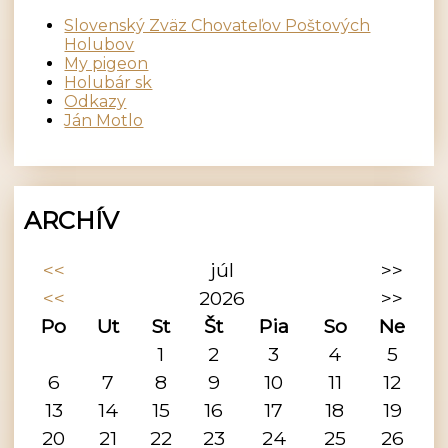
Slovenský Zväz Chovateľov Poštových
Holubov
My pigeon
Holubár sk
Odkazy
Ján Motlo
ARCHÍV
<<
júl
>>
<<
2026
>>
Po
Ut
St
Št
Pia
So
Ne
1
2
3
4
5
6
7
8
9
10
11
12
13
14
15
16
17
18
19
20
21
22
23
24
25
26