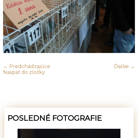
← Predchádzajúce
Ďalšie →
Naspäť do zložky
POSLEDNÉ FOTOGRAFIE