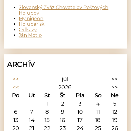
Slovenský Zväz Chovateľov Poštových
Holubov
My pigeon
Holubár sk
Odkazy
Ján Motlo
ARCHÍV
<<
júl
>>
<<
2026
>>
Po
Ut
St
Št
Pia
So
Ne
1
2
3
4
5
6
7
8
9
10
11
12
13
14
15
16
17
18
19
20
21
22
23
24
25
26