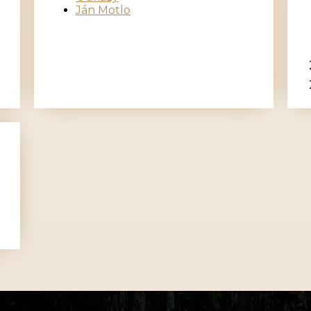
Ján Motlo