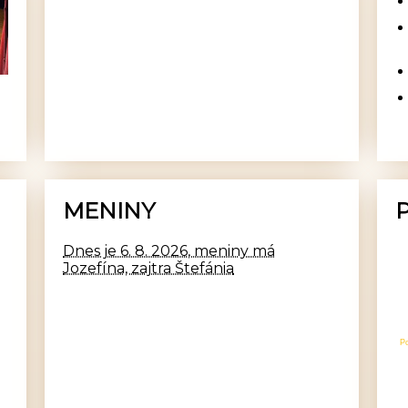
MENINY
Dnes je 6. 8. 2026, meniny má
Jozefína, zajtra Štefánia
P