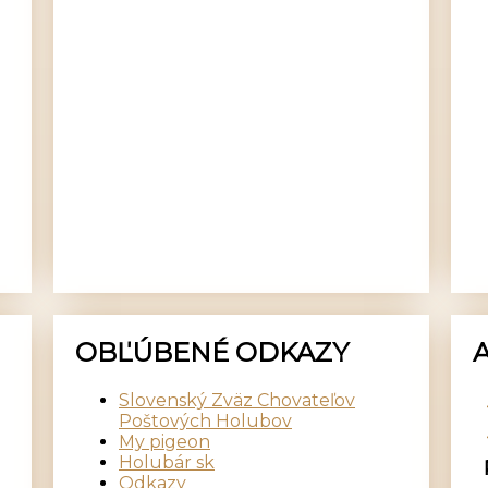
OBĽÚBENÉ ODKAZY
Slovenský Zväz Chovateľov
Poštových Holubov
My pigeon
Holubár sk
Odkazy