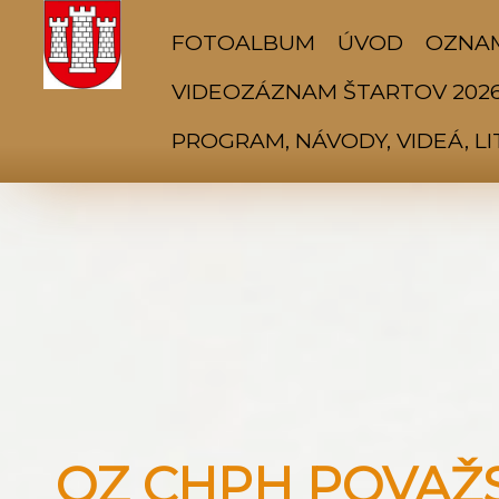
FOTOALBUM
ÚVOD
OZNA
VIDEOZÁZNAM ŠTARTOV 202
PROGRAM, NÁVODY, VIDEÁ, L
OZ CHPH POVAŽSK