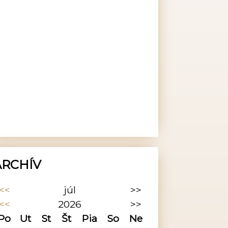
ARCHÍV
<<
júl
>>
<<
2026
>>
Po
Ut
St
Št
Pia
So
Ne