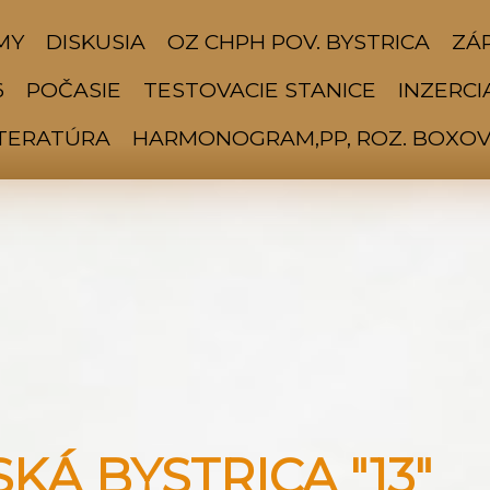
MY
DISKUSIA
OZ CHPH POV. BYSTRICA
ZÁP
6
POČASIE
TESTOVACIE STANICE
INZERCI
ITERATÚRA
HARMONOGRAM,PP, ROZ. BOXOV 
Á BYSTRICA "13"