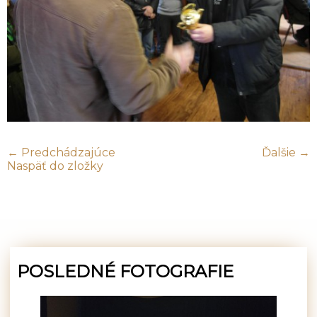
← Predchádzajúce
Ďalšie →
Naspäť do zložky
POSLEDNÉ FOTOGRAFIE