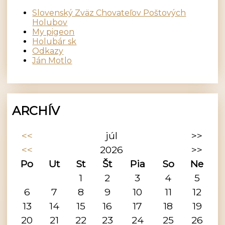
Slovenský Zväz Chovateľov Poštových
Holubov
My pigeon
Holubár sk
Odkazy
Ján Motlo
ARCHÍV
<<
júl
>>
<<
2026
>>
Po
Ut
St
Št
Pia
So
Ne
1
2
3
4
5
6
7
8
9
10
11
12
13
14
15
16
17
18
19
20
21
22
23
24
25
26