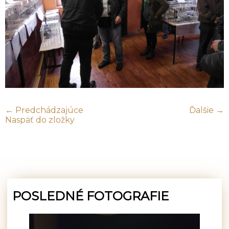
← Predchádzajúce
Ďalšie →
Naspäť do zložky
POSLEDNÉ FOTOGRAFIE