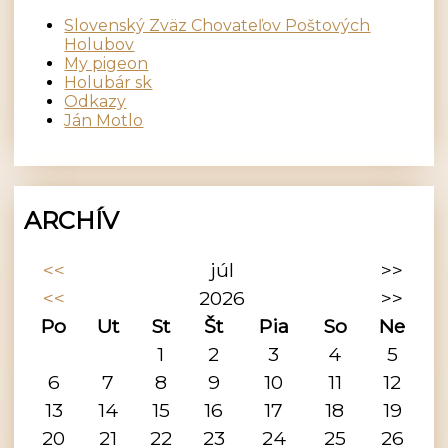
Slovenský Zväz Chovateľov Poštových
Holubov
My pigeon
Holubár sk
Odkazy
Ján Motlo
ARCHÍV
<<
júl
>>
<<
2026
>>
Po
Ut
St
Št
Pia
So
Ne
1
2
3
4
5
6
7
8
9
10
11
12
13
14
15
16
17
18
19
20
21
22
23
24
25
26