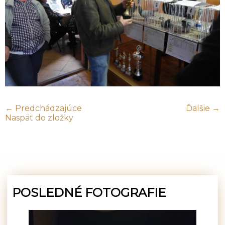
← Predchádzajúce
Ďalšie →
Naspäť do zložky
POSLEDNÉ FOTOGRAFIE