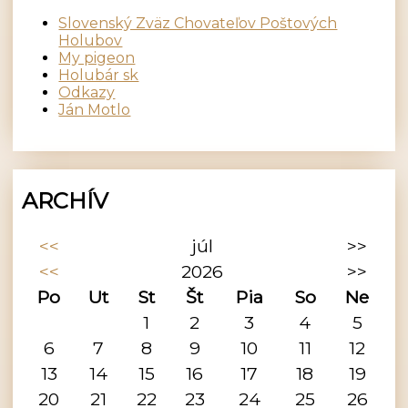
Slovenský Zväz Chovateľov Poštových
Holubov
My pigeon
Holubár sk
Odkazy
Ján Motlo
ARCHÍV
<<
júl
>>
<<
2026
>>
Po
Ut
St
Št
Pia
So
Ne
1
2
3
4
5
6
7
8
9
10
11
12
13
14
15
16
17
18
19
20
21
22
23
24
25
26