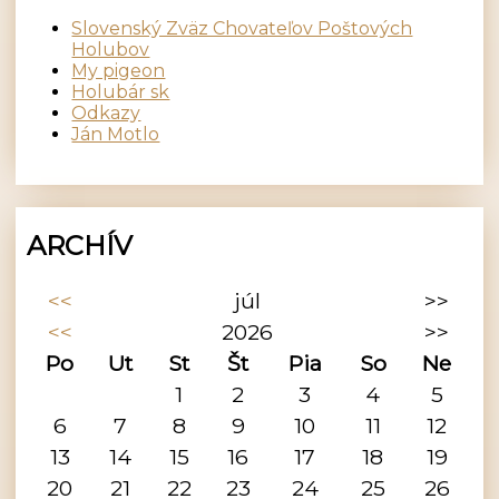
Slovenský Zväz Chovateľov Poštových
Holubov
My pigeon
Holubár sk
Odkazy
Ján Motlo
ARCHÍV
<<
júl
>>
<<
2026
>>
Po
Ut
St
Št
Pia
So
Ne
1
2
3
4
5
6
7
8
9
10
11
12
13
14
15
16
17
18
19
20
21
22
23
24
25
26