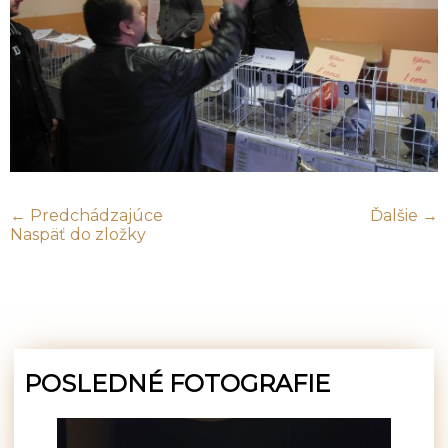
← Predchádzajúce
Ďalšie →
Naspäť do zložky
POSLEDNÉ FOTOGRAFIE