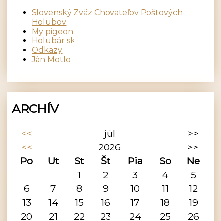
Slovenský Zväz Chovateľov Poštových
Holubov
My pigeon
Holubár sk
Odkazy
Ján Motlo
ARCHÍV
<<
júl
>>
<<
2026
>>
Po
Ut
St
Št
Pia
So
Ne
1
2
3
4
5
6
7
8
9
10
11
12
13
14
15
16
17
18
19
20
21
22
23
24
25
26