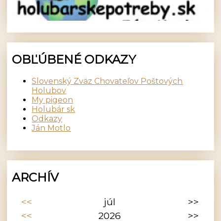
OBĽÚBENÉ ODKAZY
Slovenský Zväz Chovateľov Poštových
Holubov
My pigeon
Holubár sk
Odkazy
Ján Motlo
ARCHÍV
<<
júl
>>
<<
2026
>>