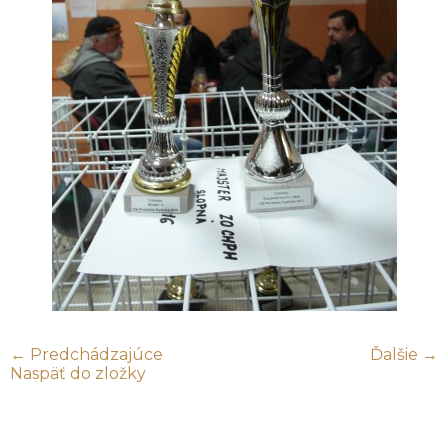
← Predchádzajúce
Ďalšie →
Naspäť do zložky