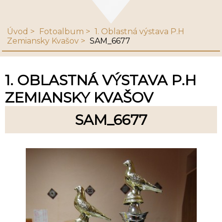
Úvod
Fotoalbum
1. Oblastná výstava P.H
Zemiansky Kvašov
SAM_6677
1. OBLASTNÁ VÝSTAVA P.H
ZEMIANSKY KVAŠOV
SAM_6677