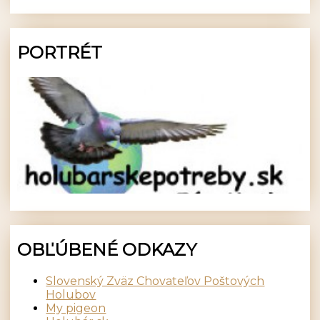
PORTRÉT
OBĽÚBENÉ ODKAZY
Slovenský Zväz Chovateľov Poštových
Holubov
My pigeon