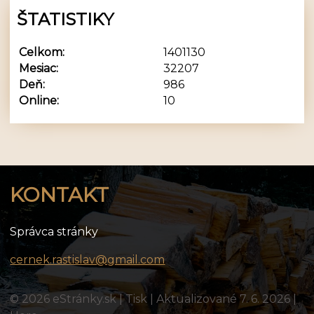
ŠTATISTIKY
Celkom:
1401130
Mesiac:
32207
Deň:
986
Online:
10
KONTAKT
Správca stránky
cernek.rastislav@gmail.com
© 2026 eStránky.sk
|
Tisk
|
Aktualizované 7. 6. 2026
|