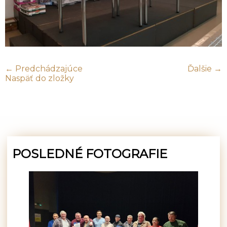
← Predchádzajúce
Ďalšie →
Naspäť do zložky
POSLEDNÉ FOTOGRAFIE