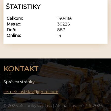
ŠTATISTIKY
Celkom:
1404166
Mesiac:
30226
Deň:
887
Online:
14
KONTAKT
Správca stránky
cernek.rastislav@gmail.com
© 2026 eStránky.sk
|
Tisk
|
Aktualizované 7. 6. 2026
|