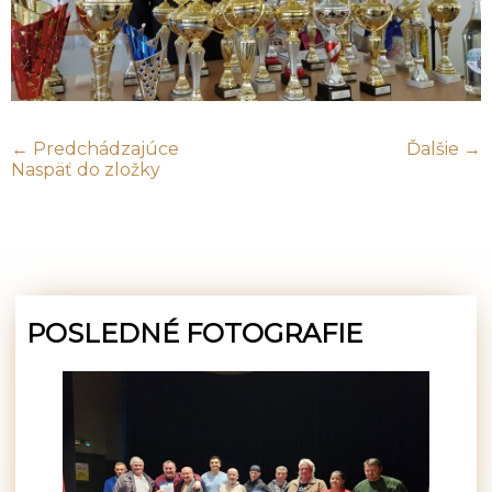
← Predchádzajúce
Ďalšie →
Naspäť do zložky
POSLEDNÉ FOTOGRAFIE