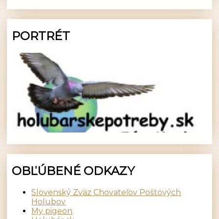
PORTRÉT
OBĽÚBENÉ ODKAZY
Slovenský Zväz Chovateľov Poštových
Holubov
My pigeon