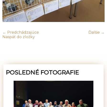
← Predchádzajúce
Ďalšie →
Naspäť do zložky
POSLEDNÉ FOTOGRAFIE