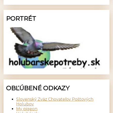
PORTRÉT
OBĽÚBENÉ ODKAZY
Slovenský Zväz Chovateľov Poštových
Holubov
My pigeon