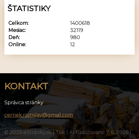
ŠTATISTIKY
Celkom:
1400618
Mesiac:
32119
Deň:
980
Online:
12
KONTAKT
Správca stránky
cernek.rastislav@gmail.com
© 2026 eStránky.sk
|
Tisk
|
Aktualizované 7. 6. 2026
|