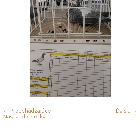
← Predchádzajúce
Ďalšie →
Naspäť do zložky