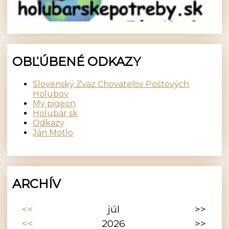
OBĽÚBENÉ ODKAZY
Slovenský Zväz Chovateľov Poštových
Holubov
My pigeon
Holubár sk
Odkazy
Ján Motlo
ARCHÍV
<<
júl
>>
<<
2026
>>