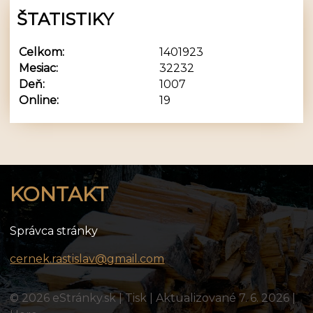
ŠTATISTIKY
Celkom:
1401923
Mesiac:
32232
Deň:
1007
Online:
19
KONTAKT
Správca stránky
cernek.rastislav@gmail.com
© 2026 eStránky.sk
|
Tisk
|
Aktualizované 7. 6. 2026
|