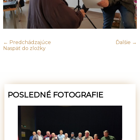
← Predchádzajúce
Ďalšie →
Naspäť do zložky
POSLEDNÉ FOTOGRAFIE