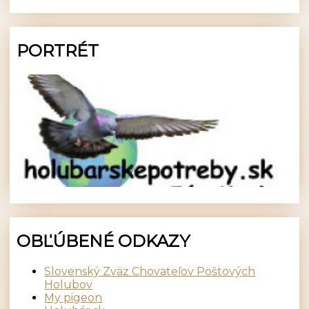
PORTRÉT
OBĽÚBENÉ ODKAZY
Slovenský Zväz Chovateľov Poštových
Holubov
My pigeon