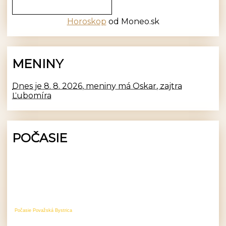
Horoskop
od Moneo.sk
MENINY
Dnes je 8. 8. 2026, meniny má Oskar, zajtra
Ľubomíra
POČASIE
Počasie Považská Bystrica