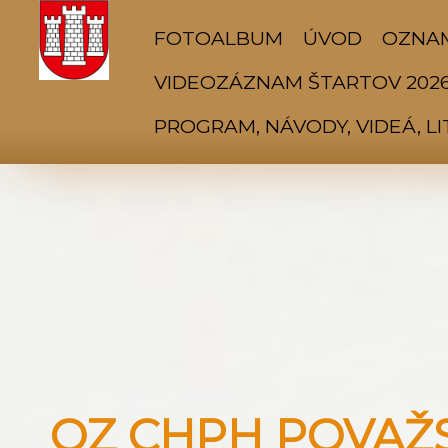
FOTOALBUM
ÚVOD
OZNA
VIDEOZÁZNAM ŠTARTOV 202
PROGRAM, NÁVODY, VIDEÁ, L
OZ CHPH POVAŽSK