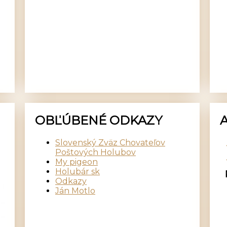
OBĽÚBENÉ ODKAZY
Slovenský Zväz Chovateľov
Poštových Holubov
My pigeon
Holubár sk
Odkazy
Ján Motlo