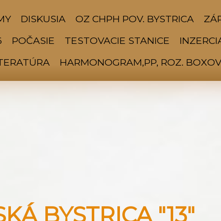
MY
DISKUSIA
OZ CHPH POV. BYSTRICA
ZÁP
6
POČASIE
TESTOVACIE STANICE
INZERCI
ITERATÚRA
HARMONOGRAM,PP, ROZ. BOXOV 
Á BYSTRICA "13"