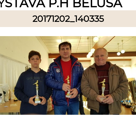
ÝSTAVA P.H BELUŠA
20171202_140335