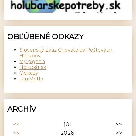
OBĽÚBENÉ ODKAZY
Slovenský Zväz Chovateľov Poštových
Holubov
My pigeon
Holubár sk
Odkazy
Ján Motlo
ARCHÍV
<<
júl
>>
<<
2026
>>