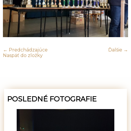
← Predchádzajúce
Ďalšie →
Naspäť do zložky
POSLEDNÉ FOTOGRAFIE