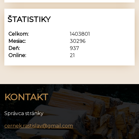
ŠTATISTIKY
Celkom:
1403801
Mesiac:
30296
Deň:
937
Online:
21
KONTAKT
Správca stránky
cernek.rastislav@gmail.com