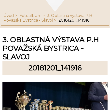
Úvod
Fotoalbum
3. Oblastná výstava P.H
Považská Bystrica - Slavoj
20181201_141916
3. OBLASTNÁ VÝSTAVA P.H
POVAŽSKÁ BYSTRICA -
SLAVOJ
20181201_141916