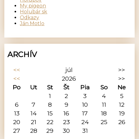
My pigeon
Holubár sk
Odkazy
Ján Motlo
ARCHÍV
<<
júl
>>
<<
2026
>>
Po
Ut
St
Št
Pia
So
Ne
1
2
3
4
5
6
7
8
9
10
11
12
13
14
15
16
17
18
19
20
21
22
23
24
25
26
27
28
29
30
31