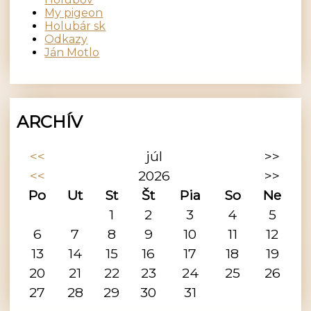
My pigeon
Holubár sk
Odkazy
Ján Motlo
ARCHÍV
<<
júl
>>
<<
2026
>>
Po
Ut
St
Št
Pia
So
Ne
1
2
3
4
5
6
7
8
9
10
11
12
13
14
15
16
17
18
19
20
21
22
23
24
25
26
27
28
29
30
31