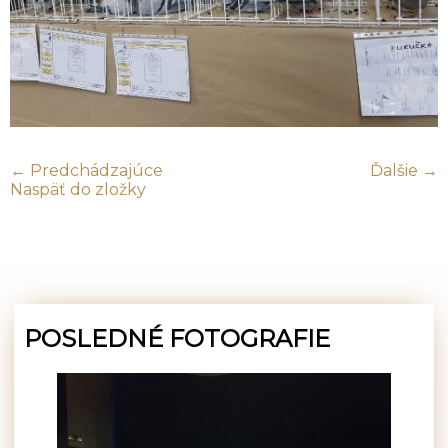
← Predchádzajúce
Ďalšie →
Naspäť do zložky
POSLEDNÉ FOTOGRAFIE