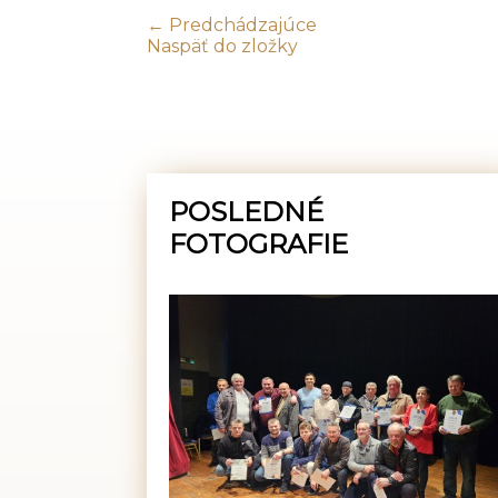
← Predchádzajúce
Naspäť do zložky
POSLEDNÉ
FOTOGRAFIE