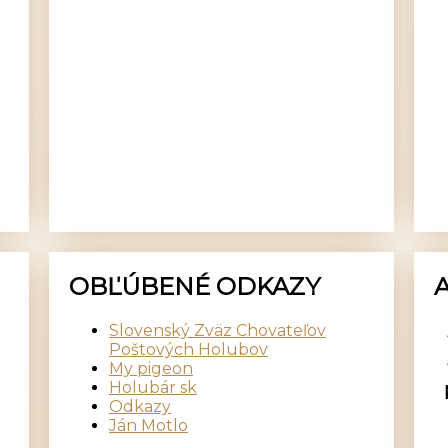
OBĽÚBENÉ ODKAZY
Slovenský Zväz Chovateľov
Poštových Holubov
My pigeon
Holubár sk
Odkazy
Ján Motlo