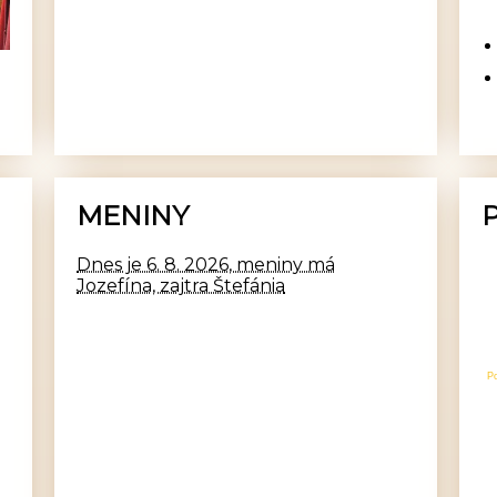
MENINY
Dnes je 6. 8. 2026, meniny má
Jozefína, zajtra Štefánia
P