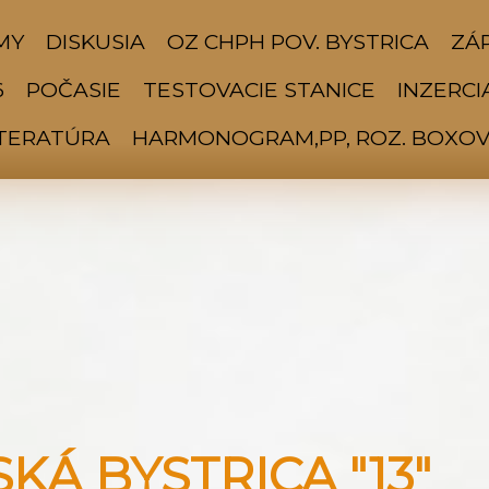
MY
DISKUSIA
OZ CHPH POV. BYSTRICA
ZÁP
6
POČASIE
TESTOVACIE STANICE
INZERCI
ITERATÚRA
HARMONOGRAM,PP, ROZ. BOXOV 
Á BYSTRICA "13"