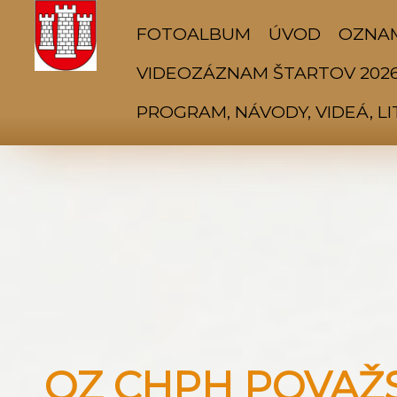
FOTOALBUM
ÚVOD
OZNA
VIDEOZÁZNAM ŠTARTOV 202
PROGRAM, NÁVODY, VIDEÁ, L
OZ CHPH POVAŽSK