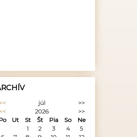
ARCHÍV
<<
júl
>>
<<
2026
>>
Po
Ut
St
Št
Pia
So
Ne
1
2
3
4
5
6
7
8
9
10
11
12