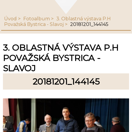
Úvod
Fotoalbum
3. Oblastná výstava P.H
Považská Bystrica - Slavoj
20181201_144145
3. OBLASTNÁ VÝSTAVA P.H
POVAŽSKÁ BYSTRICA -
SLAVOJ
20181201_144145