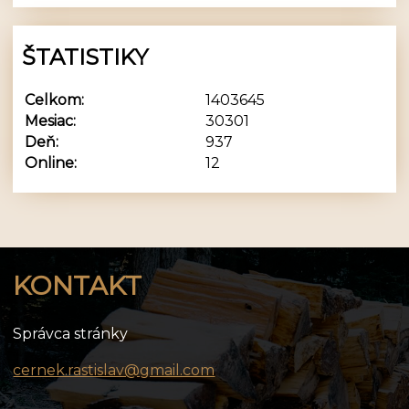
ŠTATISTIKY
Celkom:
1403645
Mesiac:
30301
Deň:
937
Online:
12
KONTAKT
Správca stránky
cernek.rastislav@gmail.com