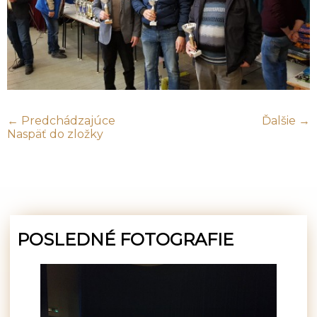
← Predchádzajúce
Ďalšie →
Naspäť do zložky
POSLEDNÉ FOTOGRAFIE