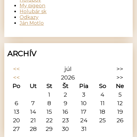
My pigeon
Holubár sk
Odkazy
Ján Motlo
ARCHÍV
<<
júl
>>
<<
2026
>>
Po
Ut
St
Št
Pia
So
Ne
1
2
3
4
5
6
7
8
9
10
11
12
13
14
15
16
17
18
19
20
21
22
23
24
25
26
27
28
29
30
31