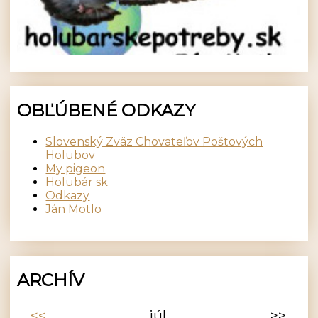
OBĽÚBENÉ ODKAZY
Slovenský Zväz Chovateľov Poštových
Holubov
My pigeon
Holubár sk
Odkazy
Ján Motlo
ARCHÍV
<<
júl
>>