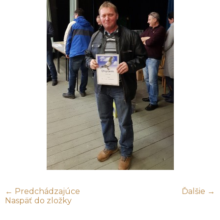
← Predchádzajúce
Ďalšie →
Naspäť do zložky