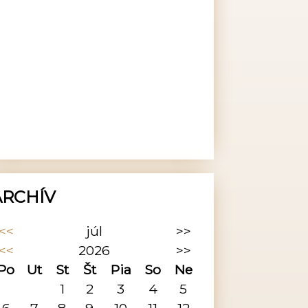
ARCHÍV
<<
júl
>>
<<
2026
>>
Po
Ut
St
Št
Pia
So
Ne
1
2
3
4
5
6
7
8
9
10
11
12