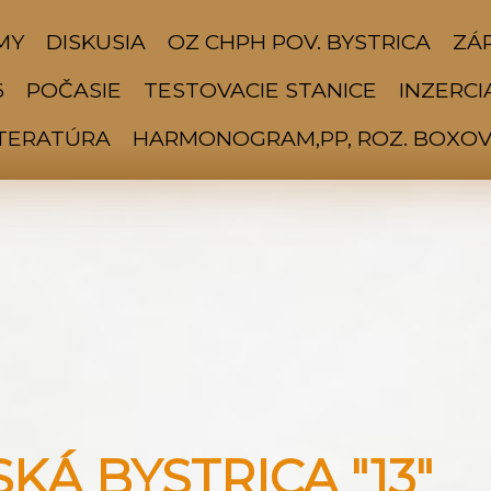
MY
DISKUSIA
OZ CHPH POV. BYSTRICA
ZÁP
6
POČASIE
TESTOVACIE STANICE
INZERCI
ITERATÚRA
HARMONOGRAM,PP, ROZ. BOXOV 
Á BYSTRICA "13"