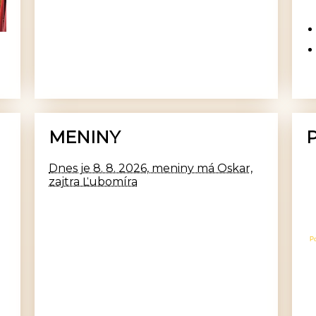
MENINY
Dnes je 8. 8. 2026, meniny má Oskar,
zajtra Ľubomíra
P