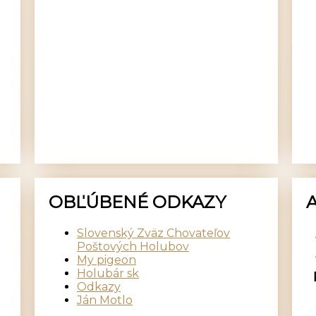
OBĽÚBENÉ ODKAZY
Slovenský Zväz Chovateľov
Poštových Holubov
My pigeon
Holubár sk
Odkazy
Ján Motlo