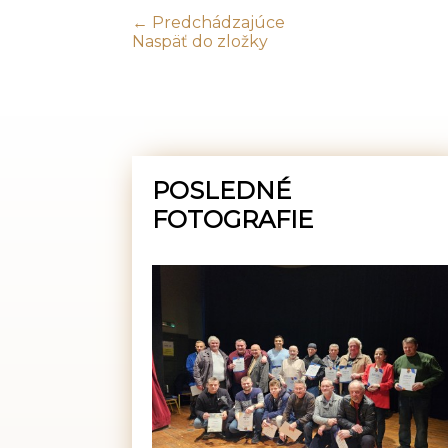
← Predchádzajúce
Naspäť do zložky
POSLEDNÉ
FOTOGRAFIE