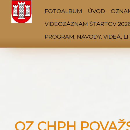
FOTOALBUM
ÚVOD
OZNA
VIDEOZÁZNAM ŠTARTOV 202
PROGRAM, NÁVODY, VIDEÁ, L
OZ CHPH POVAŽSK