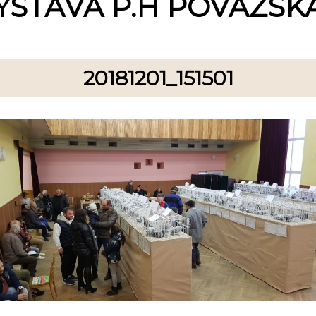
ÝSTAVA P.H POVAŽSKÁ
20181201_151501