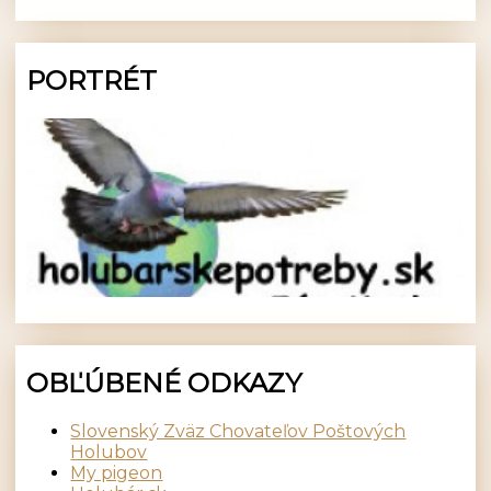
PORTRÉT
OBĽÚBENÉ ODKAZY
Slovenský Zväz Chovateľov Poštových
Holubov
My pigeon