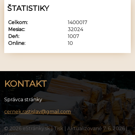
ŠTATISTIKY
Celkom:
1400017
Mesiac:
32024
Deň:
1007
Online:
10
KONTAKT
Správca stránky
cernek.rastislav@gmail.com
© 2026 eStránky.sk
|
Tisk
|
Aktualizované 7. 6. 2026
|