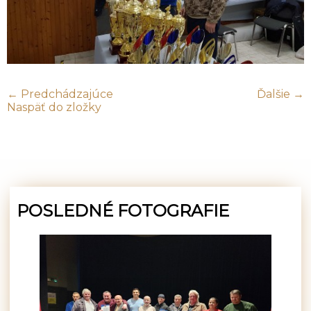
← Predchádzajúce
Ďalšie →
Naspäť do zložky
POSLEDNÉ FOTOGRAFIE