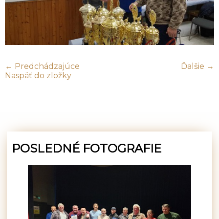
← Predchádzajúce
Ďalšie →
Naspäť do zložky
POSLEDNÉ FOTOGRAFIE