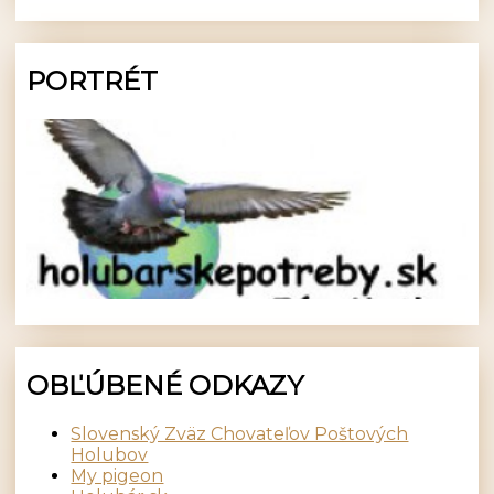
PORTRÉT
OBĽÚBENÉ ODKAZY
Slovenský Zväz Chovateľov Poštových
Holubov
My pigeon