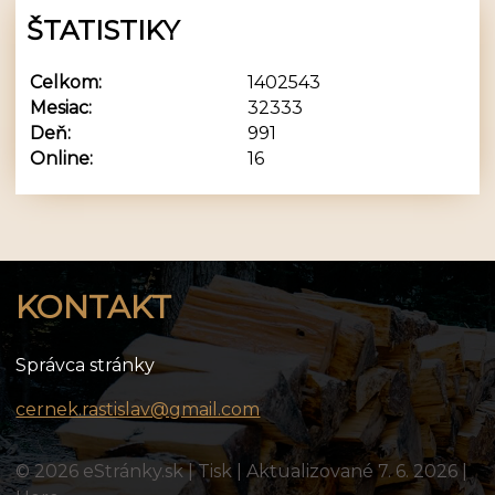
ŠTATISTIKY
Celkom:
1402543
Mesiac:
32333
Deň:
991
Online:
16
KONTAKT
Správca stránky
cernek.rastislav@gmail.com
© 2026 eStránky.sk
|
Tisk
|
Aktualizované 7. 6. 2026
|