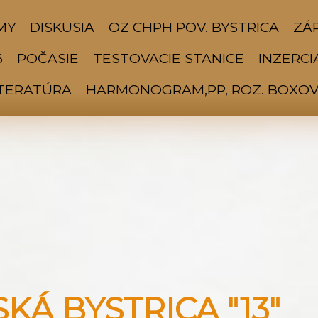
MY
DISKUSIA
OZ CHPH POV. BYSTRICA
ZÁP
6
POČASIE
TESTOVACIE STANICE
INZERCI
ITERATÚRA
HARMONOGRAM,PP, ROZ. BOXOV 
Á BYSTRICA "13"