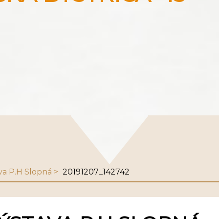
va P.H Slopná
20191207_142742