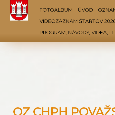
FOTOALBUM
ÚVOD
OZNA
VIDEOZÁZNAM ŠTARTOV 202
PROGRAM, NÁVODY, VIDEÁ, L
OZ CHPH POVAŽSK