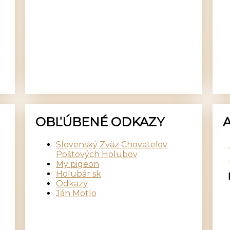
OBĽÚBENÉ ODKAZY
Slovenský Zväz Chovateľov
Poštových Holubov
My pigeon
Holubár sk
Odkazy
Ján Motlo