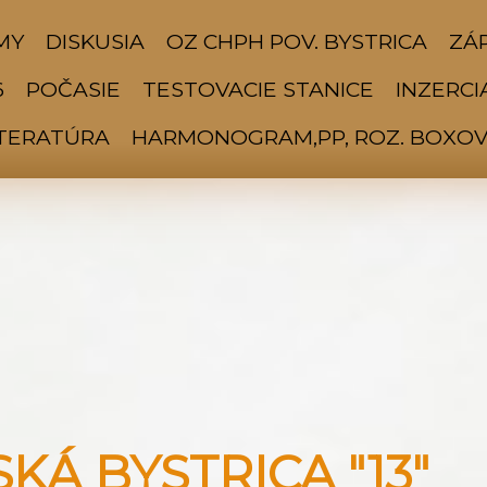
MY
DISKUSIA
OZ CHPH POV. BYSTRICA
ZÁP
6
POČASIE
TESTOVACIE STANICE
INZERCI
ITERATÚRA
HARMONOGRAM,PP, ROZ. BOXOV 
Á BYSTRICA "13"