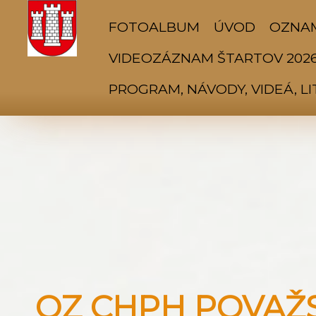
FOTOALBUM
ÚVOD
OZNA
VIDEOZÁZNAM ŠTARTOV 202
PROGRAM, NÁVODY, VIDEÁ, L
OZ CHPH POVAŽSK