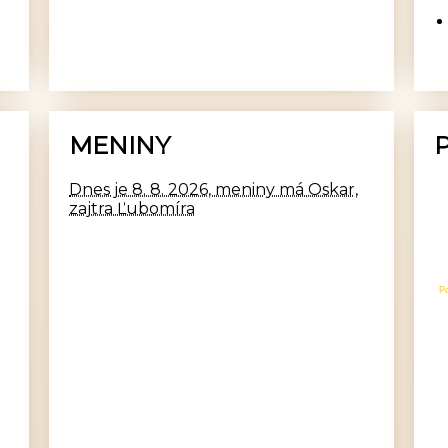
MENINY
Dnes je 8. 8. 2026, meniny má Oskar,
zajtra Ľubomíra
P