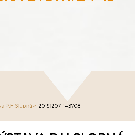
va P.H Slopná
20191207_143708