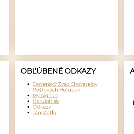
OBĽÚBENÉ ODKAZY
Slovenský Zväz Chovateľov
Poštových Holubov
My pigeon
Holubár sk
Odkazy
Ján Motlo