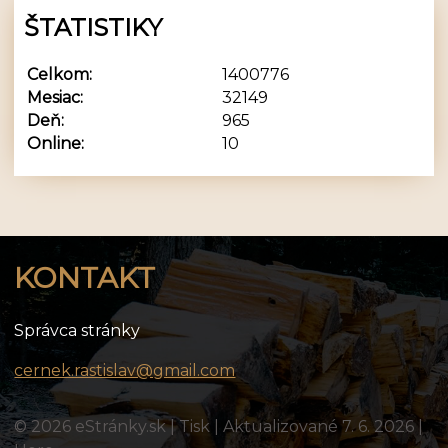
ŠTATISTIKY
Celkom:
1400776
Mesiac:
32149
Deň:
965
Online:
10
KONTAKT
Správca stránky
cernek.rastislav@gmail.com
© 2026 eStránky.sk
|
Tisk
|
Aktualizované 7. 6. 2026
|