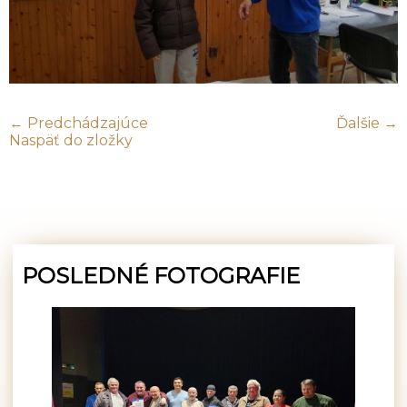
← Predchádzajúce
Ďalšie →
Naspäť do zložky
POSLEDNÉ FOTOGRAFIE