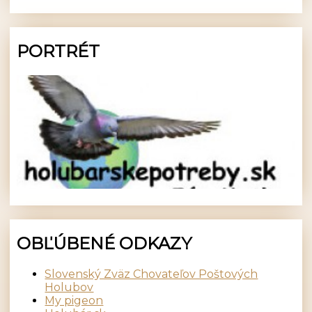
PORTRÉT
OBĽÚBENÉ ODKAZY
Slovenský Zväz Chovateľov Poštových
Holubov
My pigeon