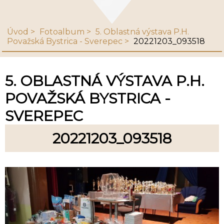
Úvod
Fotoalbum
5. Oblastná výstava P.H.
Považská Bystrica - Sverepec
20221203_093518
5. OBLASTNÁ VÝSTAVA P.H.
POVAŽSKÁ BYSTRICA -
SVEREPEC
20221203_093518