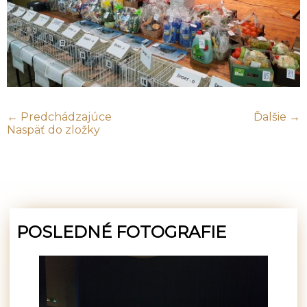
← Predchádzajúce
Ďalšie →
Naspäť do zložky
POSLEDNÉ FOTOGRAFIE