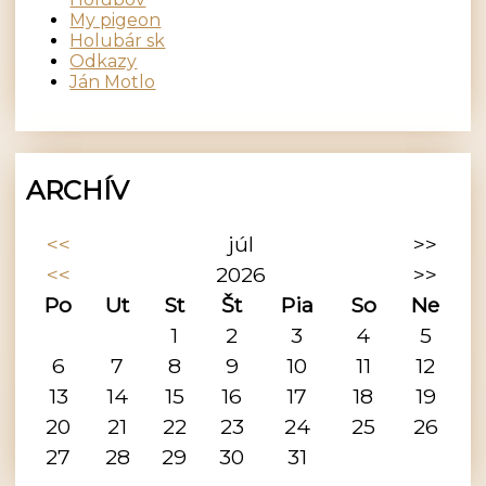
My pigeon
Holubár sk
Odkazy
Ján Motlo
ARCHÍV
<<
júl
>>
<<
2026
>>
Po
Ut
St
Št
Pia
So
Ne
1
2
3
4
5
6
7
8
9
10
11
12
13
14
15
16
17
18
19
20
21
22
23
24
25
26
27
28
29
30
31