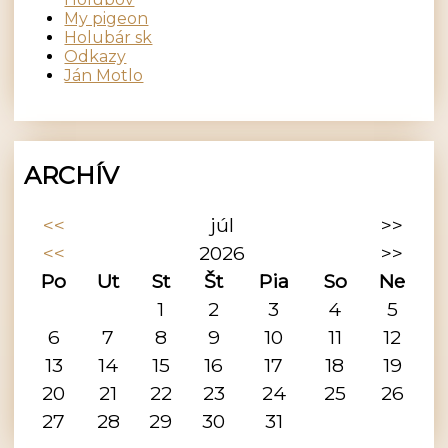
My pigeon
Holubár sk
Odkazy
Ján Motlo
ARCHÍV
<<
júl
>>
<<
2026
>>
Po
Ut
St
Št
Pia
So
Ne
1
2
3
4
5
6
7
8
9
10
11
12
13
14
15
16
17
18
19
20
21
22
23
24
25
26
27
28
29
30
31