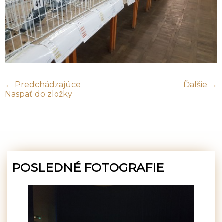
← Predchádzajúce
Ďalšie →
Naspäť do zložky
POSLEDNÉ FOTOGRAFIE