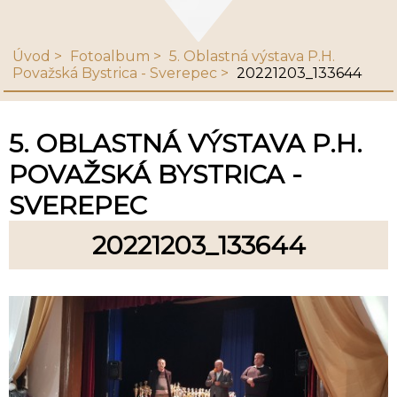
Úvod
Fotoalbum
5. Oblastná výstava P.H.
Považská Bystrica - Sverepec
20221203_133644
5. OBLASTNÁ VÝSTAVA P.H.
POVAŽSKÁ BYSTRICA -
SVEREPEC
20221203_133644