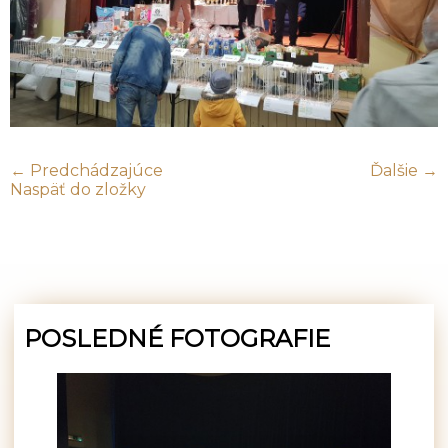
← Predchádzajúce
Ďalšie →
Naspäť do zložky
POSLEDNÉ FOTOGRAFIE