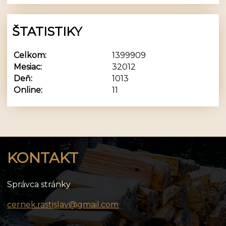
ŠTATISTIKY
Celkom:
1399909
Mesiac:
32012
Deň:
1013
Online:
11
KONTAKT
Správca stránky
cernek.rastislav@gmail.com