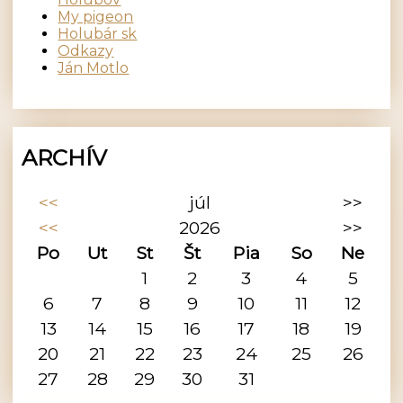
My pigeon
Holubár sk
Odkazy
Ján Motlo
ARCHÍV
<<
júl
>>
<<
2026
>>
Po
Ut
St
Št
Pia
So
Ne
1
2
3
4
5
6
7
8
9
10
11
12
13
14
15
16
17
18
19
20
21
22
23
24
25
26
27
28
29
30
31