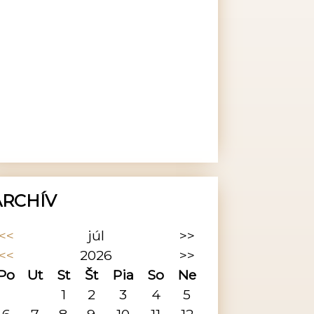
ARCHÍV
<<
júl
>>
<<
2026
>>
Po
Ut
St
Št
Pia
So
Ne
1
2
3
4
5
6
7
8
9
10
11
12