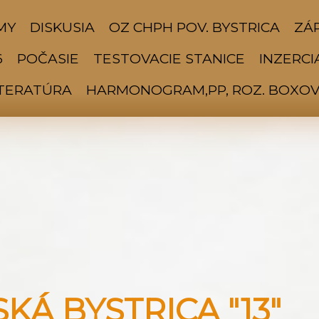
MY
DISKUSIA
OZ CHPH POV. BYSTRICA
ZÁP
6
POČASIE
TESTOVACIE STANICE
INZERCI
ITERATÚRA
HARMONOGRAM,PP, ROZ. BOXOV 
Á BYSTRICA "13"