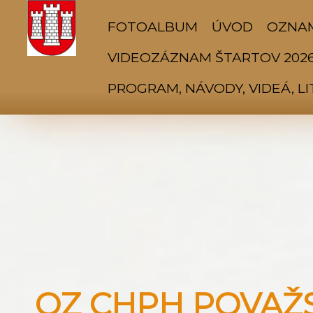
FOTOALBUM
ÚVOD
OZNA
VIDEOZÁZNAM ŠTARTOV 202
PROGRAM, NÁVODY, VIDEÁ, L
OZ CHPH POVAŽSK