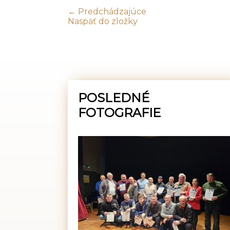
← Predchádzajúce
Naspäť do zložky
POSLEDNÉ
FOTOGRAFIE