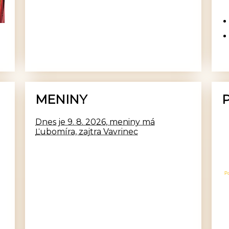
MENINY
Dnes je 9. 8. 2026, meniny má
Ľubomíra, zajtra Vavrinec
P