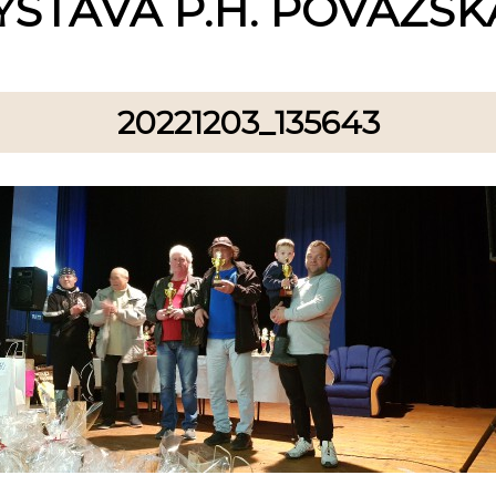
ÝSTAVA P.H. POVAŽSKÁ
20221203_135643