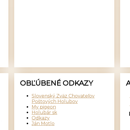
OBĽÚBENÉ ODKAZY
Slovenský Zväz Chovateľov
Poštových Holubov
My pigeon
Holubár sk
Odkazy
Ján Motlo