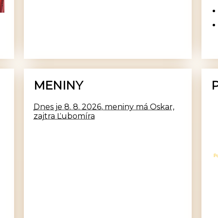
MENINY
Dnes je 8. 8. 2026, meniny má Oskar,
zajtra Ľubomíra
P