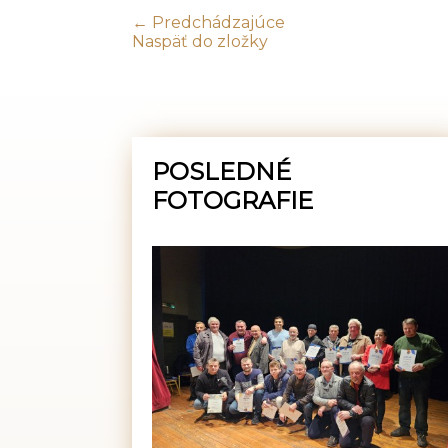
← Predchádzajúce
Naspäť do zložky
POSLEDNÉ
FOTOGRAFIE