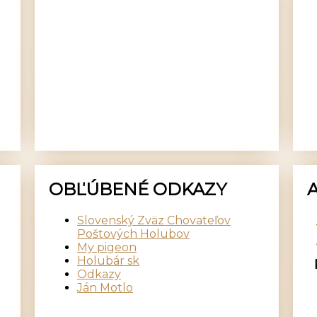
OBĽÚBENÉ ODKAZY
Slovenský Zväz Chovateľov
Poštových Holubov
My pigeon
Holubár sk
Odkazy
Ján Motlo