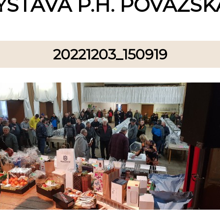
ÝSTAVA P.H. POVAŽSKÁ
20221203_150919