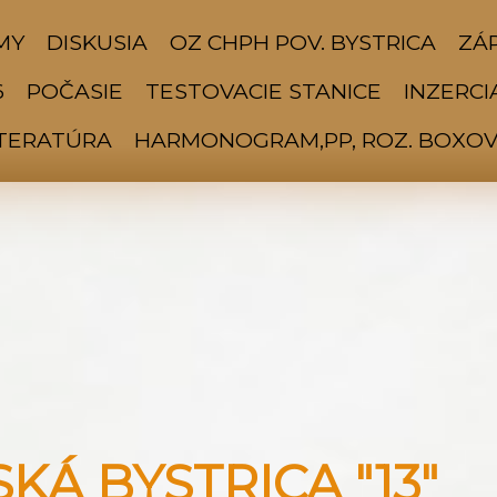
MY
DISKUSIA
OZ CHPH POV. BYSTRICA
ZÁP
6
POČASIE
TESTOVACIE STANICE
INZERCI
ITERATÚRA
HARMONOGRAM,PP, ROZ. BOXOV 
Á BYSTRICA "13"