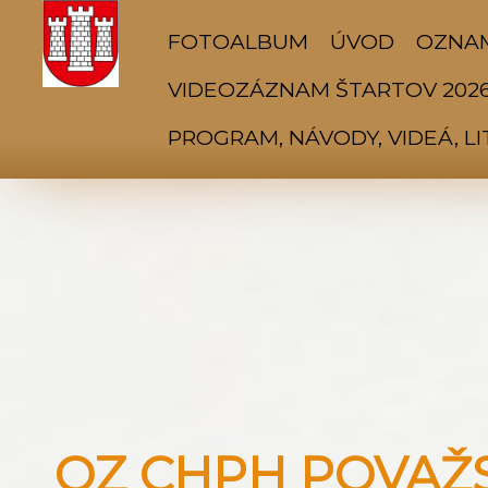
FOTOALBUM
ÚVOD
OZNA
VIDEOZÁZNAM ŠTARTOV 202
PROGRAM, NÁVODY, VIDEÁ, L
OZ CHPH POVAŽSK