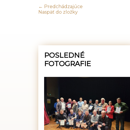
← Predchádzajúce
Naspäť do zložky
POSLEDNÉ
FOTOGRAFIE