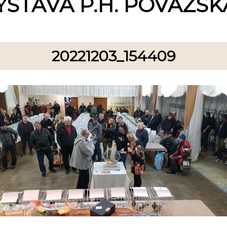
ÝSTAVA P.H. POVAŽSKÁ
20221203_154409