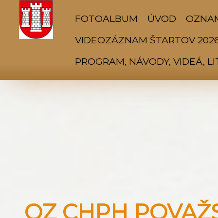
FOTOALBUM
ÚVOD
OZNA
VIDEOZÁZNAM ŠTARTOV 202
PROGRAM, NÁVODY, VIDEÁ, L
OZ CHPH POVAŽSK