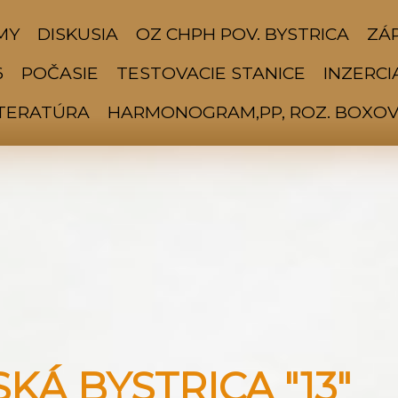
MY
DISKUSIA
OZ CHPH POV. BYSTRICA
ZÁP
6
POČASIE
TESTOVACIE STANICE
INZERCI
ITERATÚRA
HARMONOGRAM,PP, ROZ. BOXOV 
Á BYSTRICA "13"