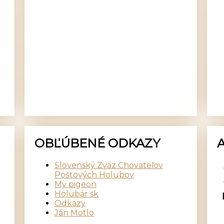
OBĽÚBENÉ ODKAZY
Slovenský Zväz Chovateľov
Poštových Holubov
My pigeon
Holubár sk
Odkazy
Ján Motlo