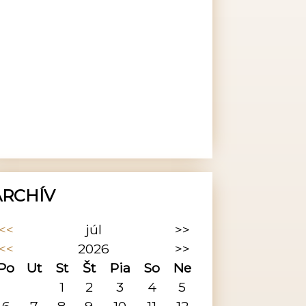
ARCHÍV
<<
júl
>>
<<
2026
>>
Po
Ut
St
Št
Pia
So
Ne
1
2
3
4
5
6
7
8
9
10
11
12