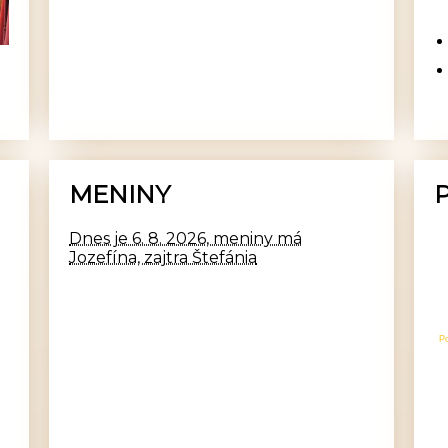
MENINY
Dnes je 6. 8. 2026, meniny má
Jozefína, zajtra Štefánia
P