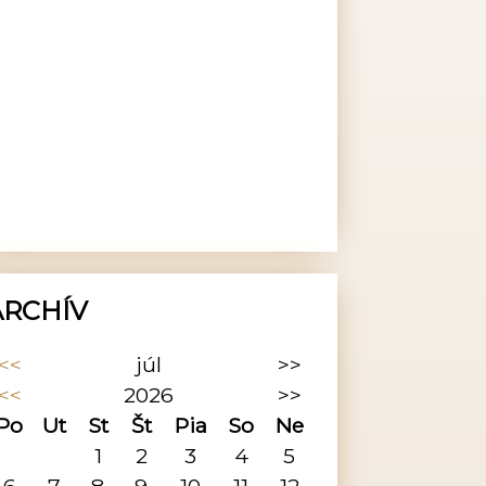
ARCHÍV
<<
júl
>>
<<
2026
>>
Po
Ut
St
Št
Pia
So
Ne
1
2
3
4
5
6
7
8
9
10
11
12