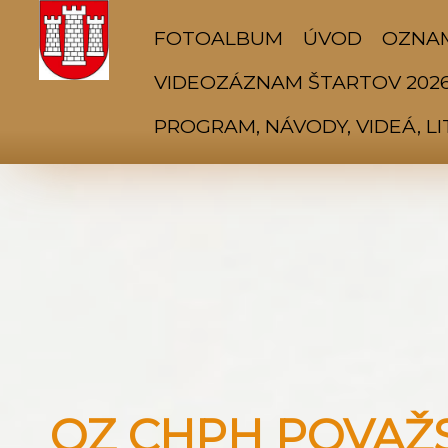
FOTOALBUM
ÚVOD
OZNA
VIDEOZÁZNAM ŠTARTOV 202
PROGRAM, NÁVODY, VIDEÁ, L
OZ CHPH POVAŽSK