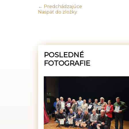
← Predchádzajúce
Naspäť do zložky
POSLEDNÉ
FOTOGRAFIE