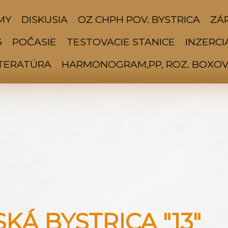
MY
DISKUSIA
OZ CHPH POV. BYSTRICA
ZÁP
6
POČASIE
TESTOVACIE STANICE
INZERCI
ITERATÚRA
HARMONOGRAM,PP, ROZ. BOXOV 
Á BYSTRICA "13"