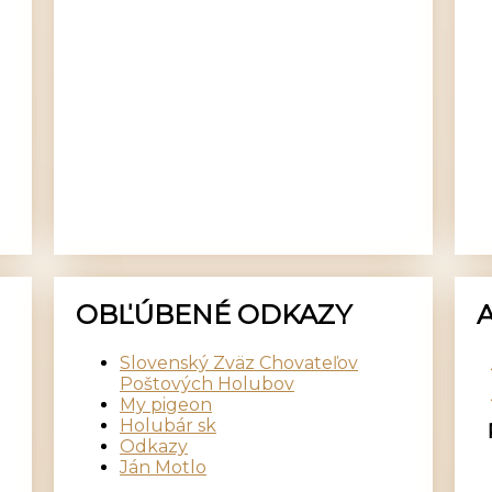
OBĽÚBENÉ ODKAZY
Slovenský Zväz Chovateľov
Poštových Holubov
My pigeon
Holubár sk
Odkazy
Ján Motlo