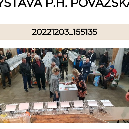
ÝSTAVA P.H. POVAŽSKÁ
20221203_155135