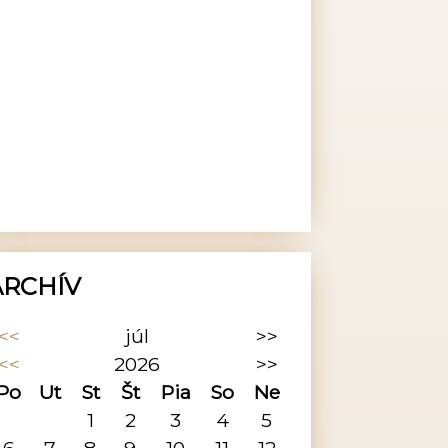
ARCHÍV
<<
júl
>>
<<
2026
>>
Po
Ut
St
Št
Pia
So
Ne
1
2
3
4
5
6
7
8
9
10
11
12