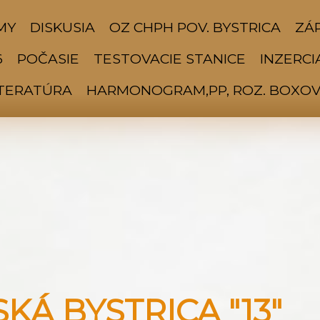
MY
DISKUSIA
OZ CHPH POV. BYSTRICA
ZÁP
6
POČASIE
TESTOVACIE STANICE
INZERCI
ITERATÚRA
HARMONOGRAM,PP, ROZ. BOXOV 
Á BYSTRICA "13"