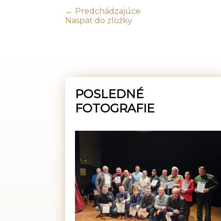
← Predchádzajúce
Naspäť do zložky
POSLEDNÉ
FOTOGRAFIE