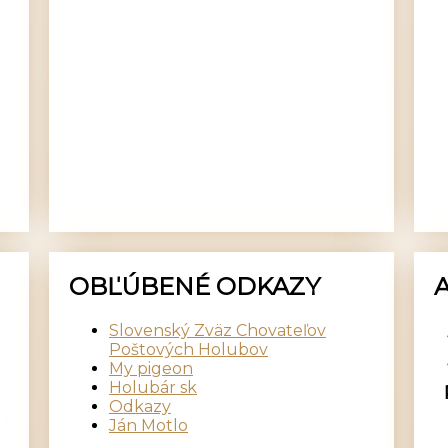
OBĽÚBENÉ ODKAZY
Slovenský Zväz Chovateľov
Poštových Holubov
My pigeon
Holubár sk
Odkazy
Ján Motlo