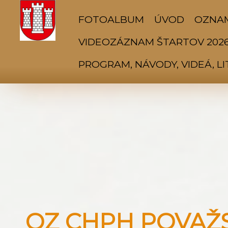
FOTOALBUM
ÚVOD
OZNA
VIDEOZÁZNAM ŠTARTOV 202
PROGRAM, NÁVODY, VIDEÁ, L
OZ CHPH POVAŽSK