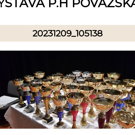
ÝSTAVA P.H POVAŽSKÁ
20231209_105138