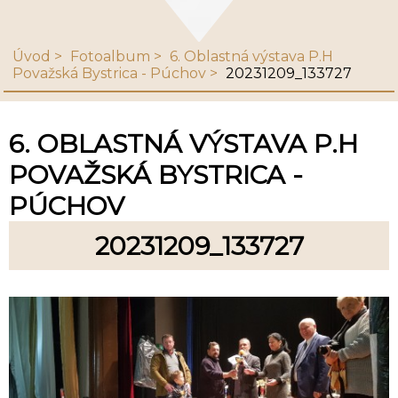
Úvod
Fotoalbum
6. Oblastná výstava P.H
Považská Bystrica - Púchov
20231209_133727
6. OBLASTNÁ VÝSTAVA P.H
POVAŽSKÁ BYSTRICA -
PÚCHOV
20231209_133727