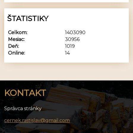
ŠTATISTIKY
Celkom:
1403090
Mesiac:
30956
Deň:
1019
Online:
14
KONTAKT
Správca stránky
cernek.rastislav@gmail.com