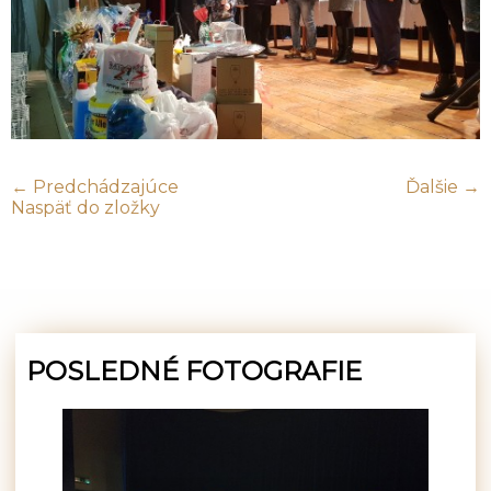
← Predchádzajúce
Ďalšie →
Naspäť do zložky
POSLEDNÉ FOTOGRAFIE