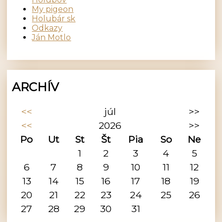
My pigeon
Holubár sk
Odkazy
Ján Motlo
ARCHÍV
<<
júl
>>
<<
2026
>>
Po
Ut
St
Št
Pia
So
Ne
1
2
3
4
5
6
7
8
9
10
11
12
13
14
15
16
17
18
19
20
21
22
23
24
25
26
27
28
29
30
31