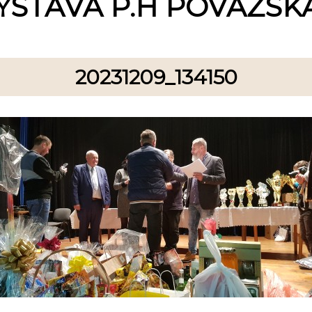
ÝSTAVA P.H POVAŽSKÁ
20231209_134150