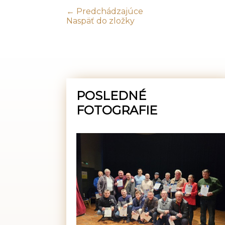
← Predchádzajúce
Naspäť do zložky
POSLEDNÉ
FOTOGRAFIE