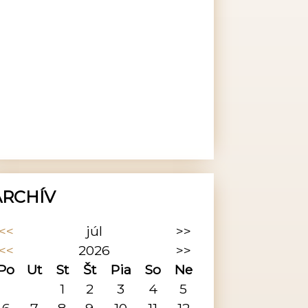
ARCHÍV
<<
júl
>>
<<
2026
>>
Po
Ut
St
Št
Pia
So
Ne
1
2
3
4
5
6
7
8
9
10
11
12