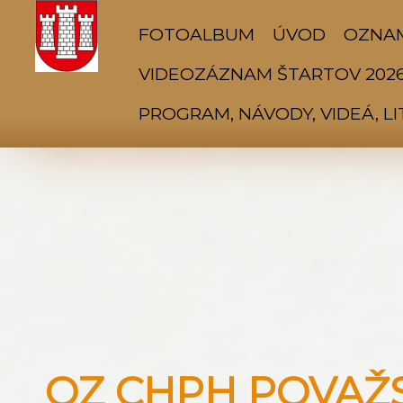
FOTOALBUM
ÚVOD
OZNA
VIDEOZÁZNAM ŠTARTOV 202
PROGRAM, NÁVODY, VIDEÁ, L
OZ CHPH POVAŽSK