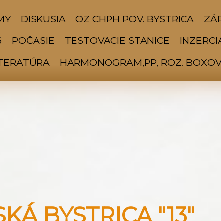
MY
DISKUSIA
OZ CHPH POV. BYSTRICA
ZÁP
6
POČASIE
TESTOVACIE STANICE
INZERCI
ITERATÚRA
HARMONOGRAM,PP, ROZ. BOXOV 
Á BYSTRICA "13"