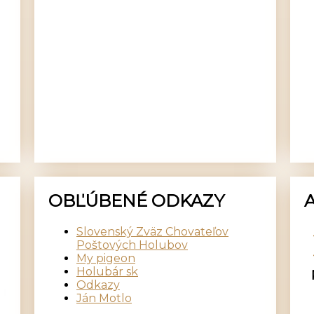
OBĽÚBENÉ ODKAZY
Slovenský Zväz Chovateľov
Poštových Holubov
My pigeon
Holubár sk
Odkazy
Ján Motlo