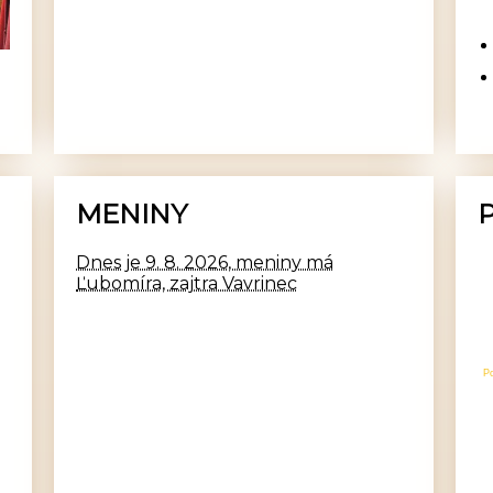
MENINY
Dnes je 9. 8. 2026, meniny má
Ľubomíra, zajtra Vavrinec
P