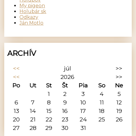
My pigeon
Holubár sk
Odkazy
Ján Motlo
ARCHÍV
<<
júl
>>
<<
2026
>>
Po
Ut
St
Št
Pia
So
Ne
1
2
3
4
5
6
7
8
9
10
11
12
13
14
15
16
17
18
19
20
21
22
23
24
25
26
27
28
29
30
31