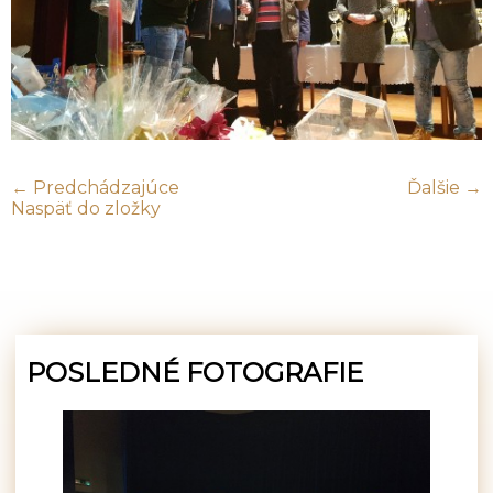
← Predchádzajúce
Ďalšie →
Naspäť do zložky
POSLEDNÉ FOTOGRAFIE