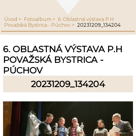
Úvod
Fotoalbum
6. Oblastná výstava P.H
Považská Bystrica - Púchov
20231209_134204
6. OBLASTNÁ VÝSTAVA P.H
POVAŽSKÁ BYSTRICA -
PÚCHOV
20231209_134204