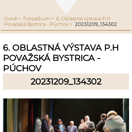
Úvod
Fotoalbum
6. Oblastná výstava P.H
Považská Bystrica - Púchov
20231209_134302
6. OBLASTNÁ VÝSTAVA P.H
POVAŽSKÁ BYSTRICA -
PÚCHOV
20231209_134302