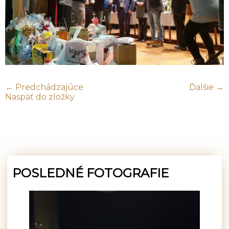
← Predchádzajúce
Ďalšie →
Naspäť do zložky
POSLEDNÉ FOTOGRAFIE