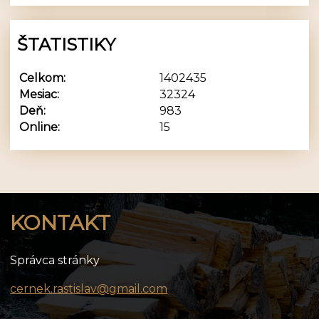
ŠTATISTIKY
Celkom:
1402435
Mesiac:
32324
Deň:
983
Online:
15
KONTAKT
Správca stránky
cernek.rastislav@gmail.com