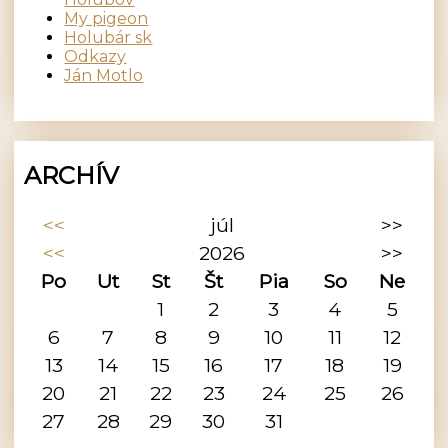
My pigeon
Holubár sk
Odkazy
Ján Motlo
ARCHÍV
<<
júl
>>
<<
2026
>>
Po
Ut
St
Št
Pia
So
Ne
1
2
3
4
5
6
7
8
9
10
11
12
13
14
15
16
17
18
19
20
21
22
23
24
25
26
27
28
29
30
31