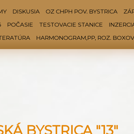
MY
DISKUSIA
OZ CHPH POV. BYSTRICA
ZÁP
6
POČASIE
TESTOVACIE STANICE
INZERCI
ITERATÚRA
HARMONOGRAM,PP, ROZ. BOXOV 
Á BYSTRICA "13"