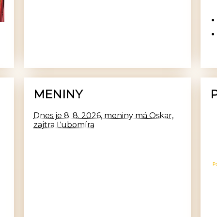
MENINY
Dnes je 8. 8. 2026, meniny má Oskar,
zajtra Ľubomíra
P