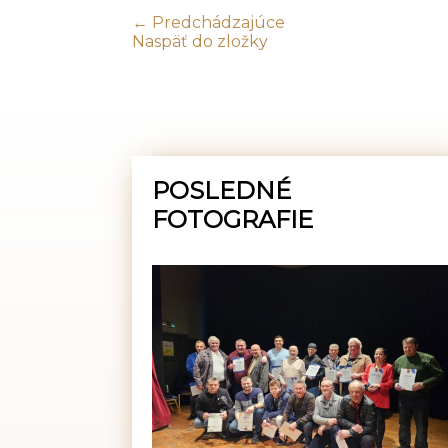
← Predchádzajúce
Naspäť do zložky
POSLEDNÉ
FOTOGRAFIE