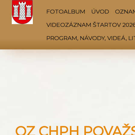
FOTOALBUM
ÚVOD
OZNA
VIDEOZÁZNAM ŠTARTOV 202
PROGRAM, NÁVODY, VIDEÁ, L
OZ CHPH POVAŽSK