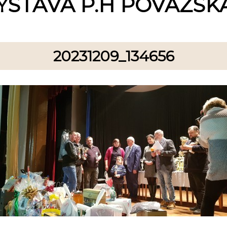
ÝSTAVA P.H POVAŽSKÁ
20231209_134656