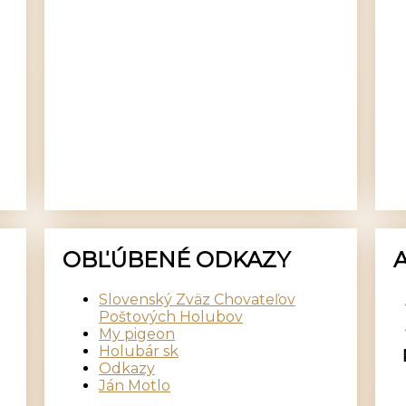
OBĽÚBENÉ ODKAZY
Slovenský Zväz Chovateľov
Poštových Holubov
My pigeon
Holubár sk
Odkazy
Ján Motlo