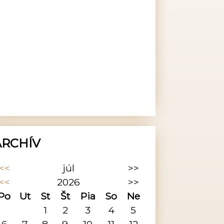
ARCHÍV
<<
júl
>>
<<
2026
>>
Po
Ut
St
Št
Pia
So
Ne
1
2
3
4
5
6
7
8
9
10
11
12