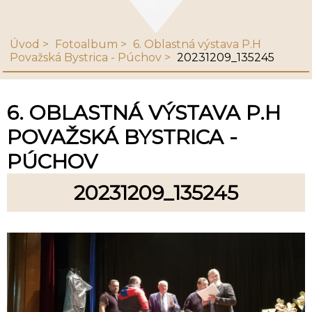
Úvod
Fotoalbum
6. Oblastná výstava P.H
Považská Bystrica - Púchov
20231209_135245
6. OBLASTNÁ VÝSTAVA P.H
POVAŽSKÁ BYSTRICA -
PÚCHOV
20231209_135245