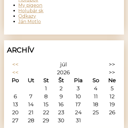
My pigeon
Holubár sk
Odkazy
Ján Motlo
ARCHÍV
<<
júl
>>
<<
2026
>>
Po
Ut
St
Št
Pia
So
Ne
1
2
3
4
5
6
7
8
9
10
11
12
13
14
15
16
17
18
19
20
21
22
23
24
25
26
27
28
29
30
31