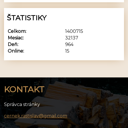
ŠTATISTIKY
Celkom:
1400715
Mesiac:
32137
Deň:
964
Online:
15
KONTAKT
Správca stránky
cernek.rastislav@gmail.com