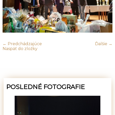
← Predchádzajúce
Ďalšie →
Naspäť do zložky
POSLEDNÉ FOTOGRAFIE