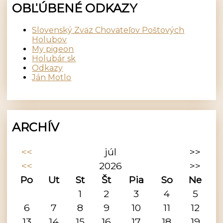
OBĽÚBENÉ ODKAZY
Slovenský Zväz Chovateľov Poštových
Holubov
My pigeon
Holubár sk
Odkazy
Ján Motlo
ARCHÍV
<<
júl
>>
<<
2026
>>
Po
Ut
St
Št
Pia
So
Ne
1
2
3
4
5
6
7
8
9
10
11
12
13
14
15
16
17
18
19