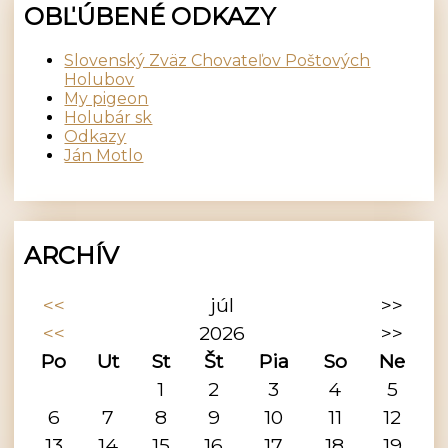
OBĽÚBENÉ ODKAZY
Slovenský Zväz Chovateľov Poštových
Holubov
My pigeon
Holubár sk
Odkazy
Ján Motlo
ARCHÍV
<<
júl
>>
<<
2026
>>
Po
Ut
St
Št
Pia
So
Ne
1
2
3
4
5
6
7
8
9
10
11
12
13
14
15
16
17
18
19